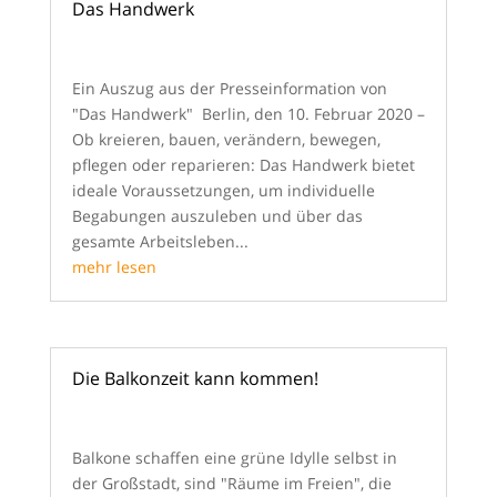
Das Handwerk
von
Rita
|
Apr. 11, 2020
|
Allgemein
| 0
Kommentieren
Ein Auszug aus der Presseinformation von
"Das Handwerk" Berlin, den 10. Februar 2020 –
Ob kreieren, bauen, verändern, bewegen,
pflegen oder reparieren: Das Handwerk bietet
ideale Voraussetzungen, um individuelle
Begabungen auszuleben und über das
gesamte Arbeitsleben...
mehr lesen
Die Balkonzeit kann kommen!
von
Rita
|
Feb. 8, 2020
|
Allgemein
| 0
Kommentieren
Balkone schaffen eine grüne Idylle selbst in
der Großstadt, sind "Räume im Freien", die